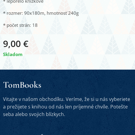
* leporelo knižkové
* rozmer: 90x180m, hmotnosť 240g
* počet strán: 18
9,00
€
Skladom
TomBooks
Vitajte v našom obchodíku. Veríme, že si u nás vyberiete
a prežijete s knihou od nás len príjemné chvíle. Potešte
seba alebo svojich blízkych.