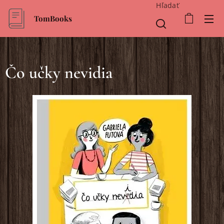
Hľadať
TomBooks
Čo učky nevidia