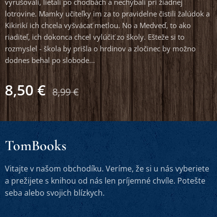
vyrušovali, lietali po chodbách a nechýbali pri žiadnej
lotrovine. Mamky učiteľky im za to pravidelne čistili žalúdok a
Kikirikí ich chcela vyšvácať metlou. No a Medveď, to ako
riaditeľ, ich dokonca chcel vylúčiť zo školy. Ešteže si to
rozmyslel - škola by prišla o hrdinov a zločinec by možno
dodnes behal po slobode...
8,50
€
8,99
€
TomBooks
Vitajte v našom obchodíku. Veríme, že si u nás vyberiete
a prežijete s knihou od nás len príjemné chvíle. Potešte
seba alebo svojich blízkych.