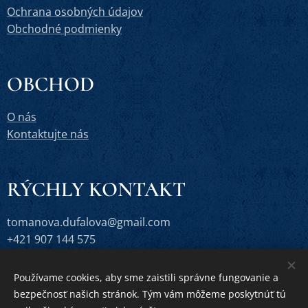
Ochrana osobných údajov
Obchodné podmienky
OBCHOD
O nás
Kontaktujte nás
RÝCHLY KONTAKT
tomanova.dufalova@gmail.com
+421 907 144 575
Používame cookies, aby sme zaistili správne fungovanie a
bezpečnosť našich stránok. Tým vám môžeme poskytnúť tú
Vytvorené službou
Webnode
Cookies