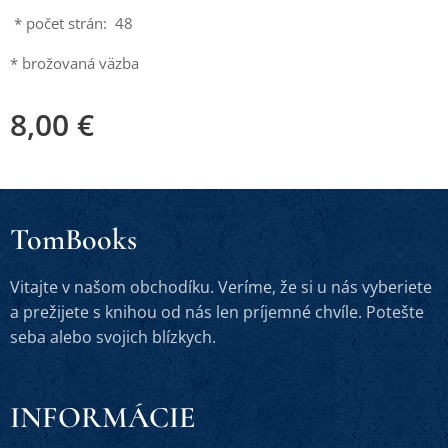
* počet strán: 48
* brožovaná väzba
8,00
€
TomBooks
Vitajte v našom obchodíku. Veríme, že si u nás vyberiete
a prežijete s knihou od nás len príjemné chvíle. Potešte
seba alebo svojich blízkych.
INFORMÁCIE