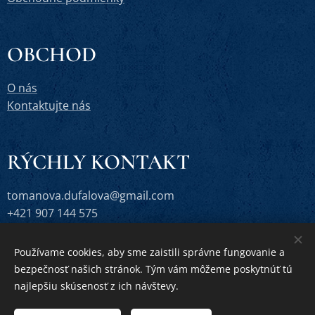
OBCHOD
O nás
Kontaktujte nás
RÝCHLY KONTAKT
tomanova.dufalova@gmail.com
+421 907 144 575
Používame cookies, aby sme zaistili správne fungovanie a
bezpečnosť našich stránok. Tým vám môžeme poskytnúť tú
Vytvorené službou
Webnode
Cookies
najlepšiu skúsenosť z ich návštevy.