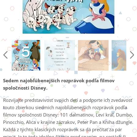
Sedem najobľúbenejších rozprávok podľa filmov
spoločnosti Disney.
Rozvíjajte predstavivosť svojich detí a podporte ich zvedavosť
touto zbierkou siedmich najobľúbenejších rozprávok podľa
filmov spoločnosti Disney: 101 dalmatínov, Leví kráľ, Dumbo,
Pinocchio, Alica v krajine zázrakov, Peter Pan a Kniha džungle.
Každá z týchto klasických rozprávok sa dá prečítať za pár
minút. Je to teda ideálne čítanie pred spaním, na cestách či