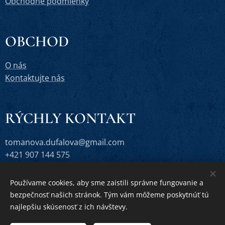
Obchodné podmienky
OBCHOD
O nás
Kontaktujte nás
RÝCHLY KONTAKT
tomanova.dufalova@gmail.com
+421 907 144 575
Používame cookies, aby sme zaistili správne fungovanie a
bezpečnosť našich stránok. Tým vám môžeme poskytnúť tú
Vytvorené službou
Webnode
Cookies
najlepšiu skúsenosť z ich návštevy.