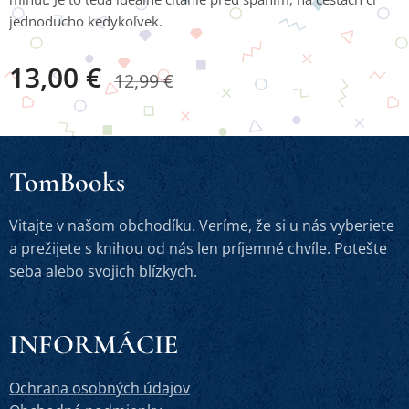
jednoducho kedykoľvek.
13,00
€
12,99
€
TomBooks
Vitajte v našom obchodíku. Veríme, že si u nás vyberiete
a prežijete s knihou od nás len príjemné chvíle. Potešte
seba alebo svojich blízkych.
INFORMÁCIE
Ochrana osobných údajov