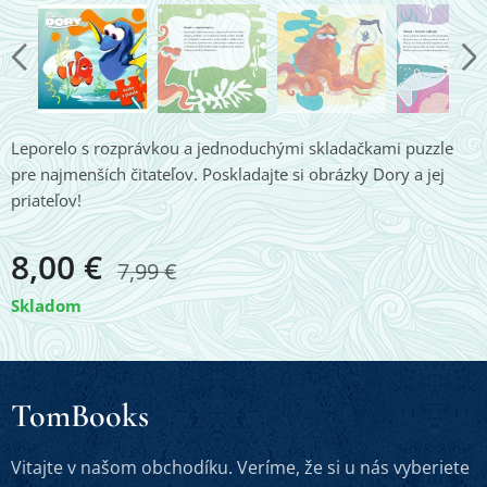
Leporelo s rozprávkou a jednoduchými skladačkami puzzle
pre najmenších čitateľov. Poskladajte si obrázky Dory a jej
priateľov!
8,00
€
7,99
€
Skladom
TomBooks
Vitajte v našom obchodíku. Veríme, že si u nás vyberiete