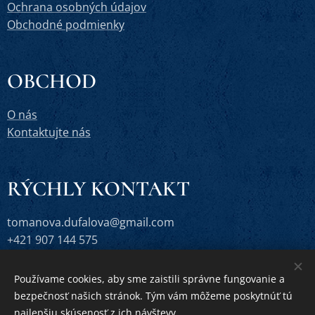
Ochrana osobných údajov
Obchodné podmienky
OBCHOD
O nás
Kontaktujte nás
RÝCHLY KONTAKT
tomanova.dufalova@gmail.com
+421 907 144 575
Používame cookies, aby sme zaistili správne fungovanie a
bezpečnosť našich stránok. Tým vám môžeme poskytnúť tú
Vytvorené službou
Webnode
Cookies
najlepšiu skúsenosť z ich návštevy.