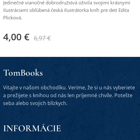
Jedinečné vianočné dobrodružstvá oživila svojimi krásnymi
ilustráciami obľúbená česká ilustrátorka kníh pre deti Edita
Plicková.
4,00
€
6,97
€
TomBooks
Vitajte v našom obchodíku. Veríme, že si u nás vyberiete
a prežijete s knihou od nás len príjemné chvíle. Potešte
seba alebo svojich blízkych.
INFORMÁCIE