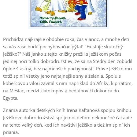
Prichádza najkrajšie obdobie roka, čas Vianoc, a mnohé deti
sa vás zase budú pochybovačne pýtať: "Existuje skutočný
Ježiško?" Náš Janko z tejto knižky prežil s Ježiškom počas
jedinej noci toľko dobrodružstiev, že sa na Štedrý deň zobudil
úplne šťastný, bez najmenších pochybností. Práve Ježiško mu
totiž splnil všetky jeho najtajnejšie sny a želania. Spolu s
kobercovou vílou zavítal s ním napríklad do Afriky, k pirátom,
na Mesiac, medzi zlatokopov a beduínov či dokonca do
Egypta.
Známa autorka detských kníh Irena Kaftanová spojou knihou
Ježiškove dobrodružstvá spríjemní deťom nekonečné čakanie
na tento veľký deň, keď ich navštívi Ježiško a tiež im splní ich
priania.