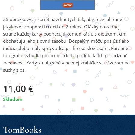
25 obrázkových kariet navrhnutých tak, aby rozvíjali rané
jazykové schopnosti u detí od 2 rokov. Otázky na zadnej
strane každej karty podnecujú komunikáciu s dieťaťom, čím
obohacujú jeho slovnú zásobu. Dospelým môžu poslúžiť ako
indícia alebo malý sprievodca pri hre so slovíčkami. Farebné
fotografie vzbudia pozornosť detí a podnietia ich prirodzenú
zvedavosť. Karty sú uložené v pevnej krabičke s uzáverom na
suchý zips.
11,00
€
Skladom
TomBooks