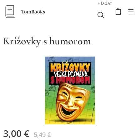
Hľadať
TomBooks
Krížovky s humorom
3,00
€
5,49
€