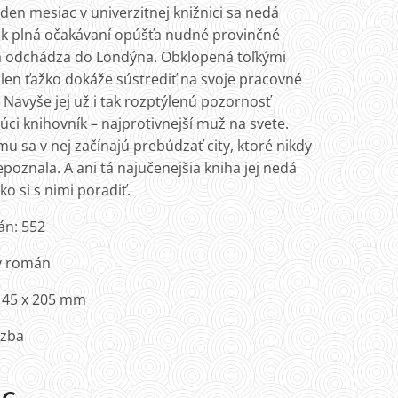
den mesiac v univerzitnej knižnici sa nedá
tak plná očakávaní opúšťa nudné provinčné
 odchádza do Londýna. Obklopená toľkými
 len ťažko dokáže sústrediť na svoje pracovné
 Navyše jej už i tak rozptýlenú pozornosť
ci knihovník – najprotivnejší muž na svete.
u sa v nej začínajú prebúdzať city, ktoré nikdy
oznala. A ani tá najučenejšia kniha jej nedá
o si s nimi poradiť.
án: 552
ký román
145 x 205 mm
äzba