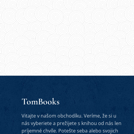
TomBooks
Vitajte v našom obchodíku. Veríme, že si u
nás vyberiete a prežijete s knihou od nás len
príjemné chvíle. Potešte seba alebo svojich