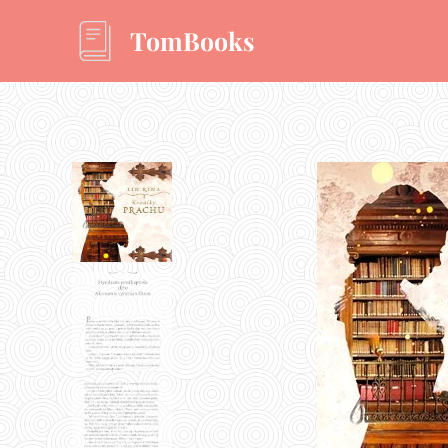
TomBooks