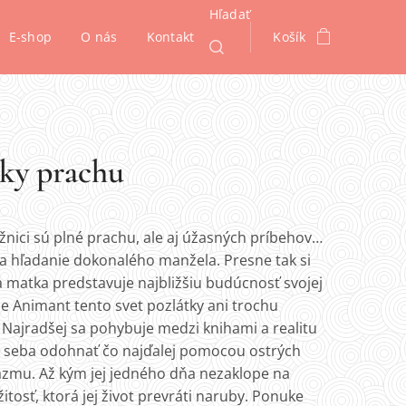
Hľadať
E-shop
O nás
Kontakt
Košík
ky prachu
ižnici sú plné prachu, ale aj úžasných príbehov…
 a hľadanie dokonalého manžela. Presne tak si
 matka predstavuje najbližšiu budúcnosť svojej
že Animant tento svet pozlátky ani trochu
 Najradšej sa pohybuje medzi knihami a realitu
d seba odohnať čo najďalej pomocou ostrých
kazmu. Až kým jej jedného dňa nezaklope na
žitosť, ktorá jej život prevráti naruby. Ponuke