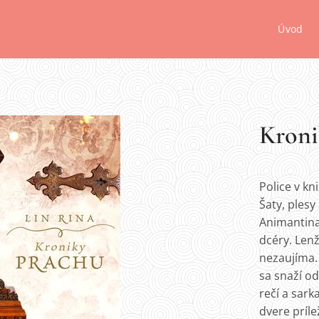
Úvod
Kroni
Police v kn
Šaty, plesy
Animantina
dcéry. Len
nezaujíma.
sa snaží o
rečí a sar
dvere príle