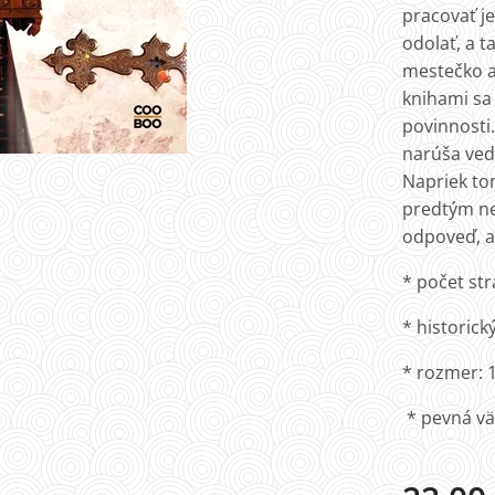
pracovať je
odolať, a 
mestečko a
knihami sa
povinnosti.
narúša vedú
Napriek tom
predtým nep
odpoveď, ak
* počet str
* historic
* rozmer: 
* pevná v