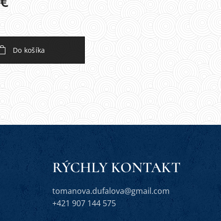
€
Do košíka
RÝCHLY KONTAKT
tomanova.dufalova@gmail.com
+421 907 144 575