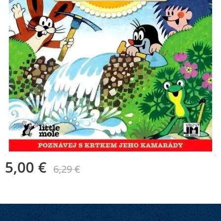
5,00
€
6,29
€