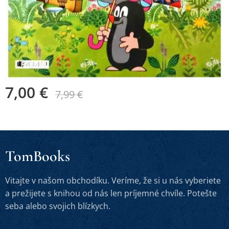
7,00
€
7,99
€
TomBooks
Vitajte v našom obchodíku. Veríme, že si u nás vyberiete
a prežijete s knihou od nás len príjemné chvíle. Potešte
seba alebo svojich blízkych.