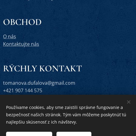
OBCHOD
O nás
Kontaktujte nás
RÝCHLY KONTAKT
tomanova.dufalova@gmail.com
+421 907 144 575
Používame cookies, aby sme zaistili správne fungovanie a
bezpečnosť našich stránok. Tým vám môžeme poskytnúť tú
Vytvorené službou
Webnode
Cookies
najlepšiu skúsenosť z ich návštevy.