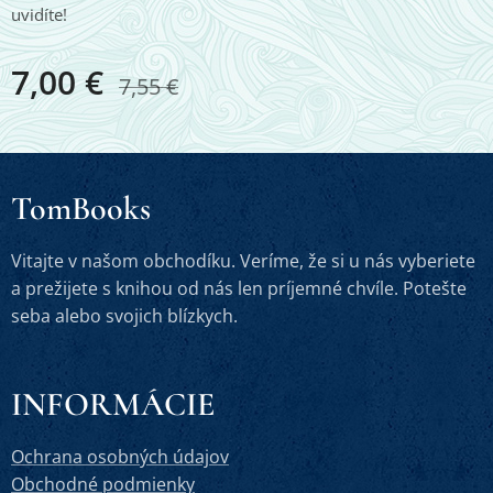
uvidíte!
7,00
€
7,55
€
TomBooks
Vitajte v našom obchodíku. Veríme, že si u nás vyberiete
a prežijete s knihou od nás len príjemné chvíle. Potešte
seba alebo svojich blízkych.
INFORMÁCIE
Ochrana osobných údajov
Obchodné podmienky