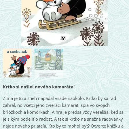
Krtko si našiel nového kamaráta!
Zima je tu a sneh napadal všade naokolo. Krtko by sa rád
zahral, no všetci jeho zvierací kamaráti spia vo svojich
brlôžkoch a komôrkach. A hra je predsa vždy veselšia, keď sa
je s kým podeliť o radosť. A tak si krtko na snežné radovánky
nájde nového priateľa. Kto by to mohol byť? Otvorte knižku a