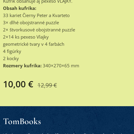
Kufrík obsahuje aj pexeso VLAJKY.
Obsah kufríka:
33 kariet Čierny Peter a Kvarteto
3× dlhé obojstranné puzzle
2× štvorkusové obojstranné puzzle
2×14 ks pexeso Vlajky
geometrické tvary v 4 farbách
4 figúrky
2 kocky
Rozmery kufríka:
340×270×65 mm
10,00
€
12,99
€
TomBooks