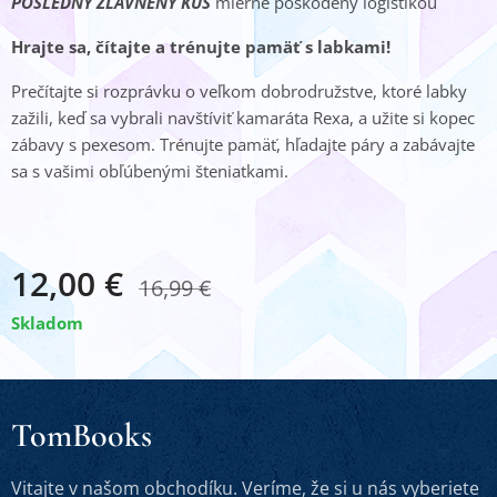
POSLEDNÝ
ZĽAVNENÝ KUS
mierne poškodený logistikou
Hrajte sa, čítajte a trénujte pamäť s labkami!
Prečítajte si rozprávku o veľkom dobrodružstve, ktoré labky
zažili, keď sa vybrali navštíviť kamaráta Rexa, a užite si kopec
zábavy s pexesom. Trénujte pamäť, hľadajte páry a zabávajte
sa s vašimi obľúbenými šteniatkami.
12,00
€
16,99
€
Skladom
TomBooks
Vitajte v našom obchodíku. Veríme, že si u nás vyberiete