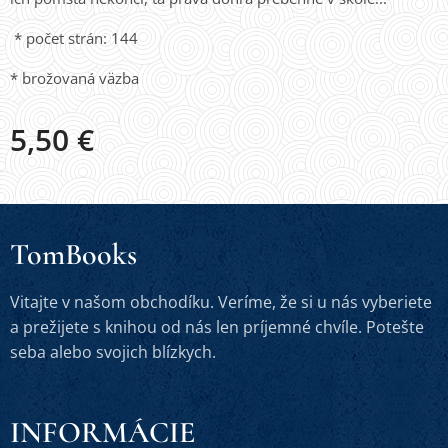
* počet strán: 144
* brožovaná väzba
5,50
€
TomBooks
Vitajte v našom obchodíku. Veríme, že si u nás vyberiete
a prežijete s knihou od nás len príjemné chvíle. Potešte
seba alebo svojich blízkych.
INFORMÁCIE