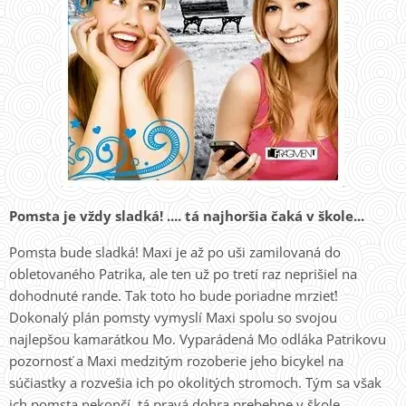
Pomsta je vždy sladká! .... tá najhoršia čaká v škole...
Pomsta bude sladká! Maxi je až po uši zamilovaná do
obletovaného Patrika, ale ten už po tretí raz neprišiel na
dohodnuté rande. Tak toto ho bude poriadne mrzieť!
Dokonalý plán pomsty vymyslí Maxi spolu so svojou
najlepšou kamarátkou Mo. Vyparádená Mo odláka Patrikovu
pozornosť a Maxi medzitým rozoberie jeho bicykel na
súčiastky a rozvešia ich po okolitých stromoch. Tým sa však
ich pomsta nekončí, tá pravá dohra prebehne v škole...