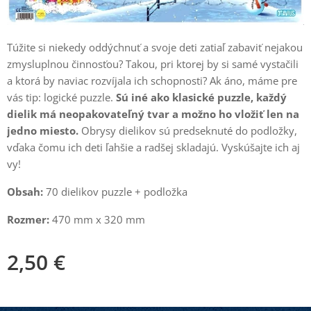
Túžite si niekedy oddýchnuť a svoje deti zatiaľ zabaviť nejakou
zmysluplnou činnosťou? Takou, pri ktorej by si samé vystačili
a ktorá by naviac rozvíjala ich schopnosti? Ak áno, máme pre
vás tip: logické puzzle.
Sú iné ako klasické puzzle, každý
dielik má neopakovateľný tvar a možno ho vložiť len na
jedno miesto.
Obrysy dielikov sú predseknuté do podložky,
vďaka čomu ich deti ľahšie a radšej skladajú. Vyskúšajte ich aj
vy!
Obsah:
70 dielikov puzzle + podložka
Rozmer:
470 mm x 320 mm
2,50
€