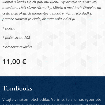
kapitol a každá z nich plní inú úlohu. Vyrovnáva sa s rôznymi
bolesťami. Lieči rôzne zármutky. Mlieko a med berie čitateľov na
cestu najtrpkejších momentov a hľadá v nich niečo sladké,
pretože sladkosť je všade, ak máte vôľu vidieť ju.
* poézia
* počet strán: 208
* brožovaná väzba
11,00
€
TomBooks
Vitajte v našom obchodíku. Veríme, že si u nás vyberiete