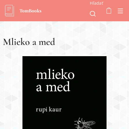
Hľadať
TomBooks
Mlieko a med