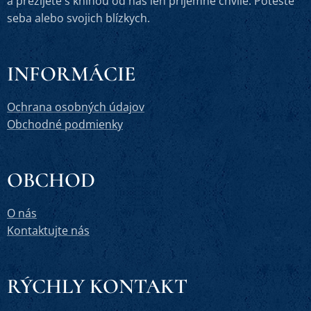
a prežijete s knihou od nás len príjemné chvíle. Potešte
seba alebo svojich blízkych.
INFORMÁCIE
Ochrana osobných údajov
Obchodné podmienky
OBCHOD
O nás
Kontaktujte nás
RÝCHLY KONTAKT