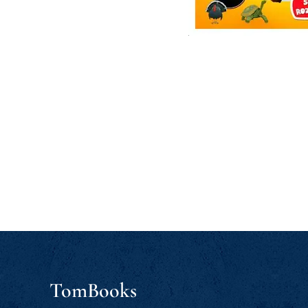
TomBooks