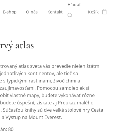
Hľadať
E-shop
O nás
Kontakt
Košík
rvý atlas
trovaný atlas sveta vás prevedie nielen štátmi
ednotlivých kontinentov, ale tiež sa
s typickými rastlinami, živočíchmi a
zaujímavosťami. Pomocou samolepiek si
obiť vlastné mapy, budete vykonávať rôzne
 budete úspešní, získate aj Preukaz malého
. Súčasťou knihy sú dve veľké stolové hry Cesta
a a Výstup na Mount Everest.
rán: 80