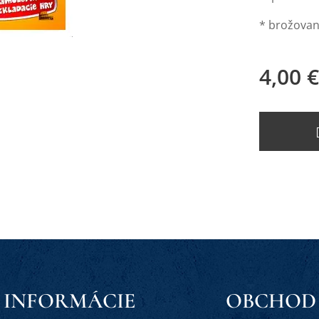
* brožovan
4,00
€
INFORMÁCIE
OBCHOD