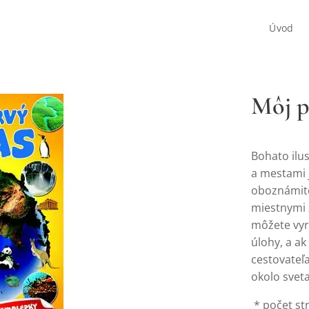
Úvod
Môj p
Bohato ilus
a mestami j
oboznámite 
miestnymi 
môžete vyr
úlohy, a ak
cestovateľa
okolo svet
* počet st