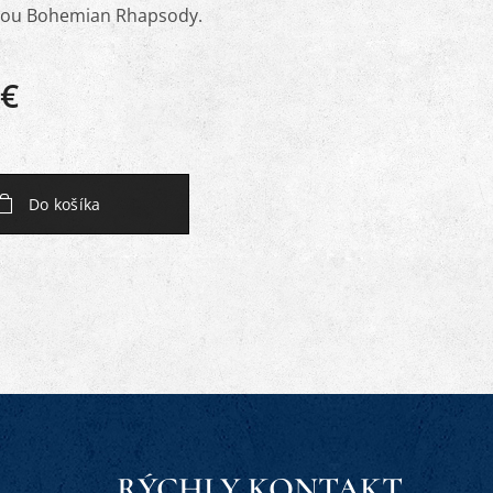
dbou Bohemian Rhapsody.
€
Do košíka
RÝCHLY KONTAKT