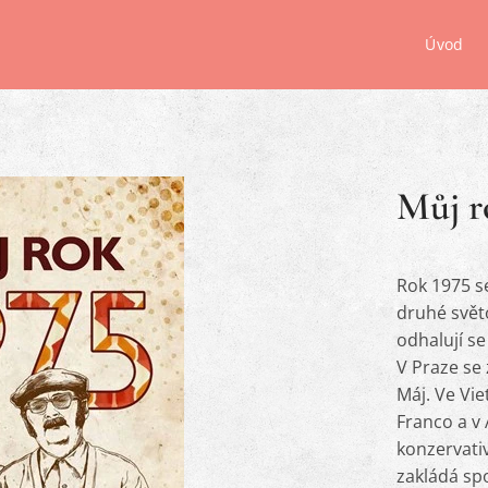
Úvod
Můj r
Rok 1975 se
druhé svět
odhalují se
V Praze se 
Máj. Ve Vie
Franco a v 
konzervativ
zakládá sp