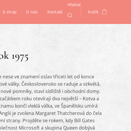
Hľadať
E-shop
O nás
Kontakt
Košík
ok 1975
 nese ve znamení oslav třiceti let od konce
ové války. Československo se raduje a vzkvétá,
 nové pomníky, staví sídliště i obchodní domy.
začátkem roku otevírají dva největší – Kotva a
tnamu končí vleklá válka, ve Španělsku umírá
Anglii je zvolena Margaret Thatcherová do čela
ní strany. Projděte se rokem, kdy Bill Gates
olečnost Microsoft a skupina Queen dobývá