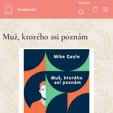
Hľadať
TomBooks
Muž, ktorého asi poznám