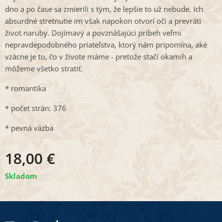
dno a po čase sa zmierili s tým, že lepšie to už nebude. Ich
absurdné stretnutie im však napokon otvorí oči a prevráti
život naruby. Dojímavý a povznášajúci príbeh veľmi
nepravdepodobného priateľstva, ktorý nám pripomína, aké
vzácne je to, čo v živote máme - pretože stačí okamih a
môžeme všetko stratiť.
* romantika
* počet strán: 376
* pevná väzba
18,00
€
Skladom