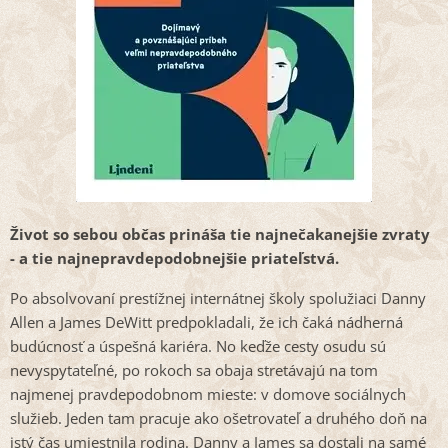
Život so sebou občas prináša tie najnečakanejšie zvraty
- a tie najnepravdepodobnejšie priateľstvá.
Po absolvovaní prestížnej internátnej školy spolužiaci Danny
Allen a James DeWitt predpokladali, že ich čaká nádherná
budúcnosť a úspešná kariéra. No keďže cesty osudu sú
nevyspytateľné, po rokoch sa obaja stretávajú na tom
najmenej pravdepodobnom mieste: v domove sociálnych
služieb. Jeden tam pracuje ako ošetrovateľ a druhého doň na
istý čas umiestnila rodina. Danny a James sa dostali na samé