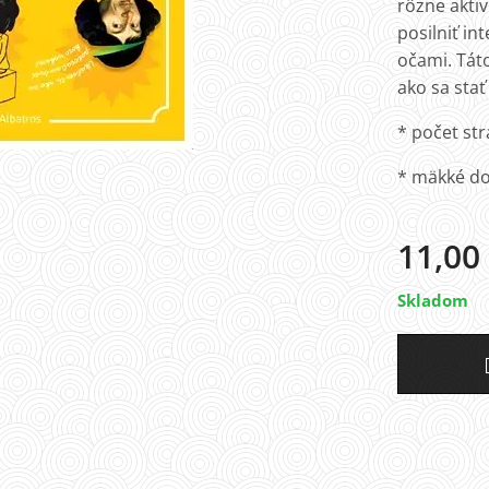
rôzne aktiv
posilniť in
očami. Tát
ako sa sta
* počet str
* mäkké do
11,00
Skladom