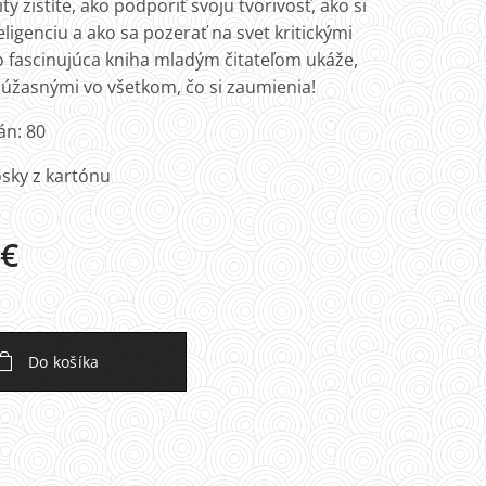
ity zistíte, ako podporiť svoju tvorivosť, ako si
teligenciu a ako sa pozerať na svet kritickými
o fascinujúca kniha mladým čitateľom ukáže,
ť úžasnými vo všetkom, čo si zaumienia!
án: 80
sky z kartónu
€
Do košíka