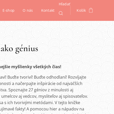
Hľadať
E-shop
O nás
Kontakt
Košík
 ako génius
ejšie myšlienky všetkých čias!
ví! Buďte tvoriví! Buďte odhodlaní! Rozvíjajte
nosti a načerpajte inšpirácie od najväčších
tva. Spoznajte 27 géniov z minulosti aj
 umelcov aj vedcov, mysliteľov aj spisovateľov.
a s ich tvorivými metódami. V tejto knižke
aujímavé fakty! A pomocou hier a nápadov na