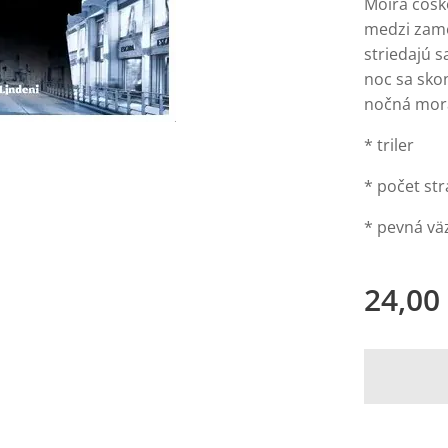
Moira čosko
medzi zame
striedajú 
noc sa sko
nočná mor
* triler
* počet str
* pevná vä
24,00