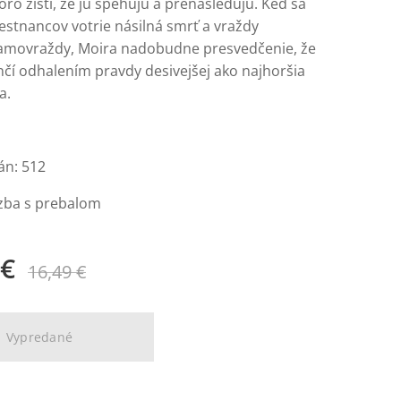
ro zistí, že ju špehujú a prenasledujú. Keď sa
stnancov votrie násilná smrť a vraždy
samovraždy, Moira nadobudne presvedčenie, že
nčí odhalením pravdy desivejšej ako najhoršia
a.
án: 512
zba s prebalom
€
16,49
€
Vypredané