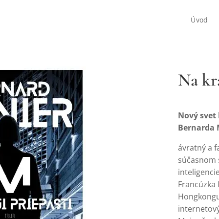
Úvod
Na kra
Nový svet
Bernarda 
ávratný a 
súčasnom s
inteligenci
Francúzka M
Hongkongu
internetový