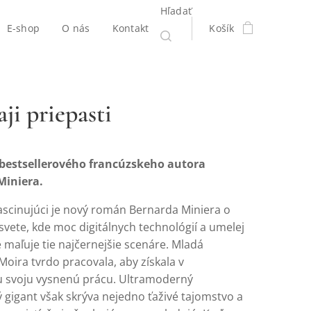
Hľadať
E-shop
O nás
Kontakt
Košík
ji priepasti
 bestsellerového francúzskeho autora
Miniera.
fascinujúci je nový román Bernarda Miniera o
vete, kde moc digitálnych technológií a umelej
e maľuje tie najčernejšie scenáre. Mladá
oira tvrdo pracovala, aby získala v
 svoju vysnenú prácu. Ultramoderný
 gigant však skrýva nejedno ťaživé tajomstvo a