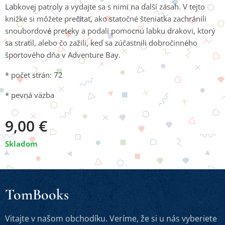
Labkovej patroly a vydajte sa s nimi na ďalší zásah. V tejto
knižke si môžete prečítať, ako statočné šteniatka zachránili
snoubordové preteky a podali pomocnú labku drakovi, ktorý
sa stratil, alebo čo zažili, keď sa zúčastnili dobročinného
športového dňa v Adventure Bay.
* počet strán: 72
* pevná väzba
9,00
€
Skladom
TomBooks
Vitajte v našom obchodíku. Veríme, že si u nás vyberiete