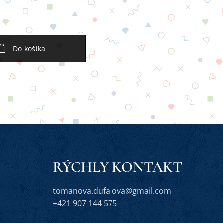
Do košíka
RÝCHLY KONTAKT
tomanova.dufalova@gmail.com
+421 907 144 575