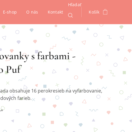
Hľadať
E-shop
O nás
Kontakt
Košík
vanky s farbami -
o Puf
sada obsahuje 16 perokresieb na vyfarbovanie,
odových farieb.
5+