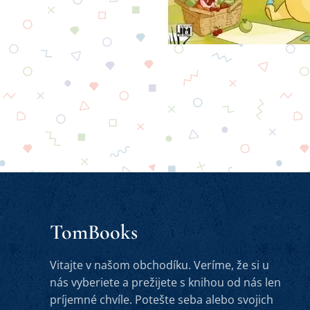
TomBooks
Vitajte v našom obchodíku. Veríme, že si u
nás vyberiete a prežijete s knihou od nás len
príjemné chvíle. Potešte seba alebo svojich