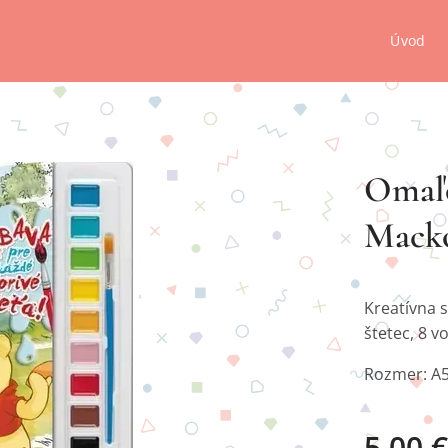
Úvod
Omaľo
Mack
Kreatívna 
štetec, 8 v
Rozmer: A
5,00
€