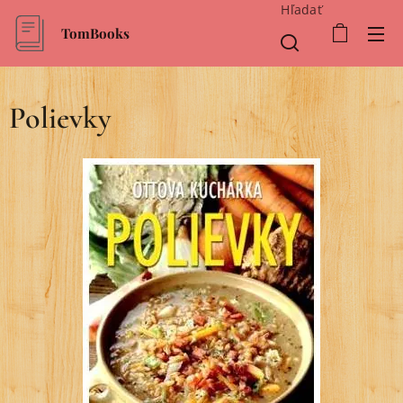
Hľadať
TomBooks
Polievky