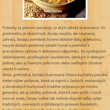
Polievky sa právom považujú za akýsi základ stravovania. Ich
prednosťou je skutočnosť, že nás nasýtia, ale neunavia,
zahrejú, dodajú potrebné životne dôležité látky aj tekutinu,
navyše dokážu pozitívne naladiť myseľ a podnietiť k
pracovnému výkonu či aktívnemu odpočinku. Sú vynikajúcim
občerstvením, posilňujúcim osviežením, detským či diétnym
jedlom, ako aj hlavným pokrmom alebo vedľajším chodom
obeda či večere.
Nová, prehľadná, bohato ilustrovaná Ottova kuchárka ponúka
nielen výber polievok, ktoré sa najmä v českých, moravských
a slovenských kuchyniach tradične pripravujú po mnoho
generácií, ale aj ukážky polievok, ktoré k nám prišli z iných
koncov sveta. Svojej rodine tak môžete dopriať veľký výber
tradičných, overených a obľúbených polievok hovädzích,