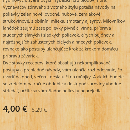
hydinových, zverinových, rybacích či z plodov mora.
Vyznávačov zdravého životného štýlu potešia návody na
polievky zeleninové, ovocné, hubové, zemiakové,
strukovinové, z obilnín, mlieka, smotany aj syrov. Milovníkov
lahôdok zaujmú zase polievky pivné či vínne, príprava
studených slaných i sladkých polievok, čírych bujónov a
najrôznejších zahustených bielych a hnedých polievok,
rovnako ako postupy uľahčujúce krok za krokom domácu
prípravu závariek.
Dve stovky receptov, ktoré obsahujú nekomplikované
postupy a prehľadné návody, vám uľahčia rozhodovanie, čo
uvariť na obed, večeru, desiatu či na raňajky. A ak ich budete
so zreteľom na ročné obdobie a dostupné suroviny vhodne
striedať, určite sa vám žiadne polievky neprejedia.
4,00
€
6,29
€