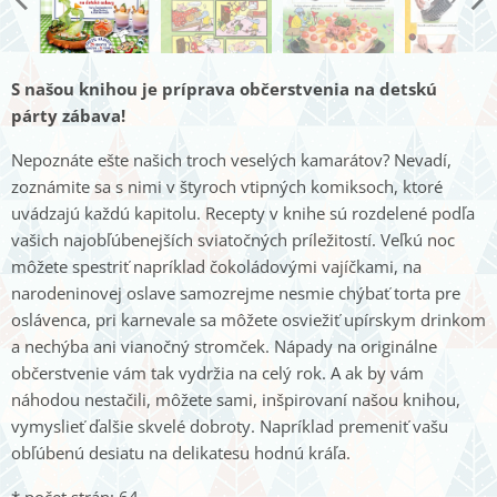
S našou knihou je príprava občerstvenia na detskú
párty zábava!
Nepoznáte ešte našich troch veselých kamarátov? Nevadí,
zoznámite sa s nimi v štyroch vtipných komiksoch, ktoré
uvádzajú každú kapitolu. Recepty v knihe sú rozdelené podľa
vašich najobľúbenejších sviatočných príležitostí. Veľkú noc
môžete spestriť napríklad čokoládovými vajíčkami, na
narodeninovej oslave samozrejme nesmie chýbať torta pre
oslávenca, pri karnevale sa môžete osviežiť upírskym drinkom
a nechýba ani vianočný stromček. Nápady na originálne
občerstvenie vám tak vydržia na celý rok. A ak by vám
náhodou nestačili, môžete sami, inšpirovaní našou knihou,
vymyslieť ďalšie skvelé dobroty. Napríklad premeniť vašu
obľúbenú desiatu na delikatesu hodnú kráľa.