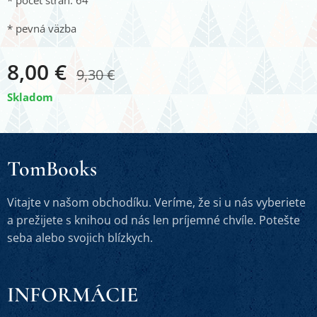
* počet strán: 64
* pevná väzba
8,00
€
9,30
€
Skladom
TomBooks
Vitajte v našom obchodíku. Veríme, že si u nás vyberiete
a prežijete s knihou od nás len príjemné chvíle. Potešte
seba alebo svojich blízkych.
INFORMÁCIE