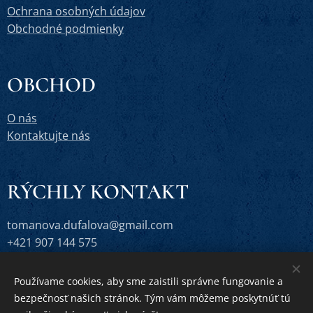
Ochrana osobných údajov
Obchodné podmienky
OBCHOD
O nás
Kontaktujte nás
RÝCHLY KONTAKT
tomanova.dufalova@gmail.com
+421 907 144 575
Používame cookies, aby sme zaistili správne fungovanie a
bezpečnosť našich stránok. Tým vám môžeme poskytnúť tú
Vytvorené službou
Webnode
Cookies