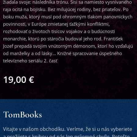
žiadala svoje: následníka trónu. Sisi sa namiesto vysnívaného
raja ocitá na bojisku. Bez milujúcej rodiny, bez priateľov. Po
boku muža, ktorý musí pod ohromným tlakom panovníckych
povinností, v Európe zmietanej ťažkými konfliktmi,
rozhodovať o životoch tisícov vojakov a o budúcnosti
monarchie, ktorú po stáročia budoval jeho rod. František
Jozef prepadá svojim vnútorným démonom, ktorí ho vzďaľujú
od manželky a od lásky... Knižné spracovanie úspešného
televízneho seriálu 2. časť
19,00
€
TomBooks
Vitajte v našom obchodíku. Veríme, že si u nás vyberiete
a prežijete s knihou od nás len príjemné chvíle. Potešte