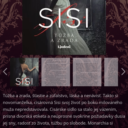
Túžba a zrada, šťastie a zúfalstvo, láska a nenávisť. Takto si
novomanželka, cisárovná Sisi svoj život po boku milovaného
muža nepredstavovala. Cisárske sídlo sa stalo jej väzením,
prísna dvorská etiketa a neúprosné svokrine požiadavky dusia
jej sny, radosť zo života, túžbu po slobode. Monarchia si