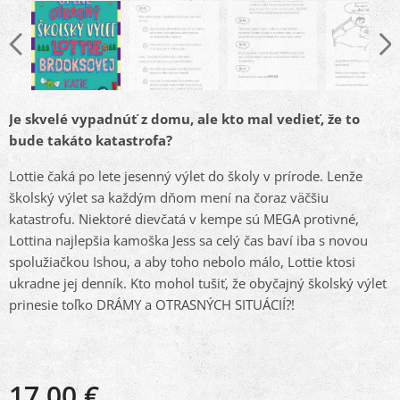
Je skvelé vypadnúť z domu, ale kto mal vedieť, že to
bude takáto katastrofa?
Lottie čaká po lete jesenný výlet do školy v prírode. Lenže
školský výlet sa každým dňom mení na čoraz väčšiu
katastrofu. Niektoré dievčatá v kempe sú MEGA protivné,
Lottina najlepšia kamoška Jess sa celý čas baví iba s novou
spolužiačkou Ishou, a aby toho nebolo málo, Lottie ktosi
ukradne jej denník. Kto mohol tušiť, že obyčajný školský výlet
prinesie toľko DRÁMY a OTRASNÝCH SITUÁCIÍ?!
17,00
€