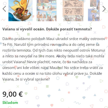
Vaianu si vyvolil oceán. Dokáže poraziť temnotu?
Dávno-pradávno poloboh Maui ukradol srdce matky ostrovov
Te Fiti. Narušil tým prírodnú rovnováhu a do celej zeme sa
rozšírila temnota. Od tých čias nikto neopustil ostrov Motunui
a nikto sa nevydal na šíre more. Akoby teda niečo také mohla
urobiť Vaiana? Nevie plachtiť, nevie, čo sa nachádza za
útesom, ani kde vôbec nájsť Mauiho! No srdce treba vrátiť za
každú cenu a oceán si na túto úlohu vybral práve ju. Dokáže
Vaiana, že si vybral správne?
9,00
€
Skladom