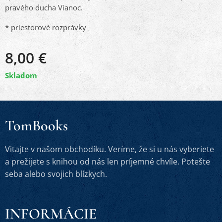
pravého ducha Vianoc.
* priestorové rozprávky
8,00
€
Skladom
TomBooks
Vitajte v našom obchodíku. Veríme, že si u nás vyberiete
a prežijete s knihou od nás len príjemné chvíle. Potešte
seba alebo svojich blízkych.
INFORMÁCIE