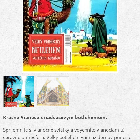
Krásne Vianoce s nadčasovým betlehemom.
Spríjemnite si vianočné sviatky a vdýchnite Vianociam tú
správnu atmosféru. Veľký betlehem vám až domov prinesie