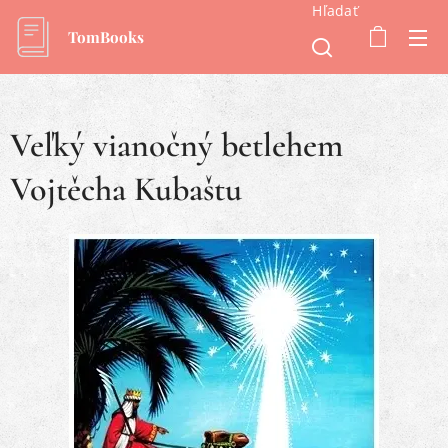
Hľadať
TomBooks
Veľký vianočný betlehem
Vojtěcha Kubaštu