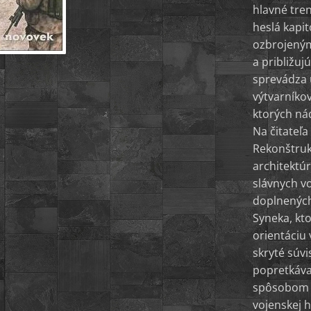
hlavné tren
heslá kapit
ozbrojeným
a približuj
sprevádza 
výtvarníkov
ktorých nád
Na čitateľa
Rekonštrukc
architektúr
slávnych v
doplnených
Syneka, kto
orientáciu
skryté súvi
popretkáva
spôsobom 
vojenskej 