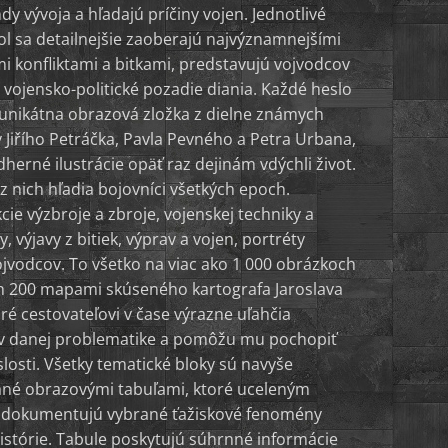
dy vývoja a hľadajú príčiny vojen. Jednotlivé
ol sa detailnejšie zaoberajú najvýznamnejšími
i konfliktami a bitkami, predstavujú vojvodcov
ú vojensko-politické pozadie diania. Každé heslo
unikátna obrazová zložka z dielne známych
 Jiřího Petráčka, Pavla Pevného a Petra Urbana,
herné ilustrácie opäť raz dejinám vdýchli život.
 z nich hľadia bojovníci všetkých epoch.
ie výzbroje a zbroje, vojenskej techniky a
y, výjavy z bitiek, výprav a vojen, portréty
ojvodcov. To všetko na viac ako 1 000 obrázkoch
 200 mapami skúseného kartografa Jaroslava
ré cestovateľovi v čase výrazne uľahčia
 v danej problematike a pomôžu mu pochopiť
slosti. Všetky tematické bloky sú navyše
né obrazovými tabuľami, ktoré uceleným
dokumentujú vybrané ťažiskové fenomény
histórie. Tabule poskytujú súhrnné informácie