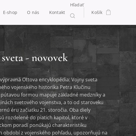
Hľadať
E-shop
O nás
Kontakt
Košík
 sveta - novovek
 výpravná Ottova encyklopédia: Vojny sveta
ho vojenského historika Petra Klučinu
 pútavou formou mapuje základné medzníky a
jinách svetového vojenstva, a to od staroveku
rnú éru začiatku 21. storočia. Oba diely
sú rozdelené do piatich kapitol, ktoré v
ckom poradí ponúkajú charakteristiku
ch období z vojenského pohľadu, upozorňujú na