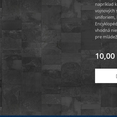
napríklad k
vojnových s
uniforiem, 
Encyklopéd
vhodná nie
pre mládež
10,00