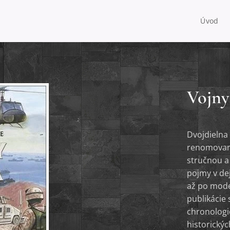
Úvod
Vojny
Dvojdielna
renomované
stručnou a
pojmy v de
až po mode
publikácie 
chronologi
historický