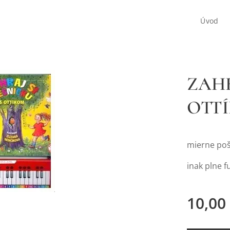
Úvod
ZAHR
OTT
mierne poš
inak plne f
10,00