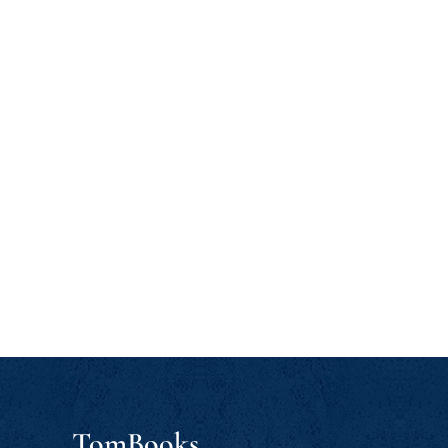
TomBooks