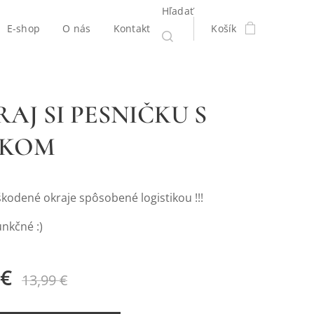
Hľadať
E-shop
O nás
Kontakt
Košík
AJ SI PESNIČKU S
ÍKOM
kodené okraje spôsobené logistikou !!!
unkčné :)
€
13,99
€