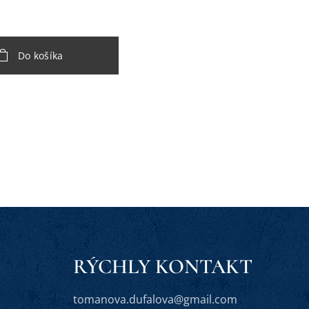
Do košíka
RÝCHLY KONTAKT
tomanova.dufalova@gmail.com