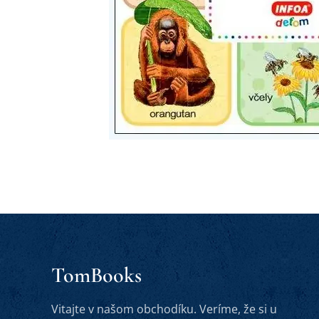
TomBooks
Vitajte v našom obchodíku. Veríme, že si u