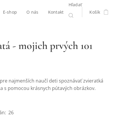
Hľadať
E-shop
O nás
Kontakt
Košík
atá - mojich prvých 101
 pre najmenších naučí deti spoznávať zvieratká
ta s pomocou krásnych pútavých obrázkov.
rán: 26