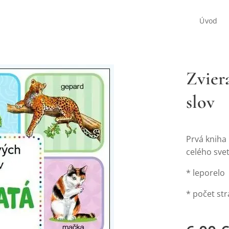
Úvod
Zvier
slov
Prvá kniha
celého sve
* leporelo
* počet st