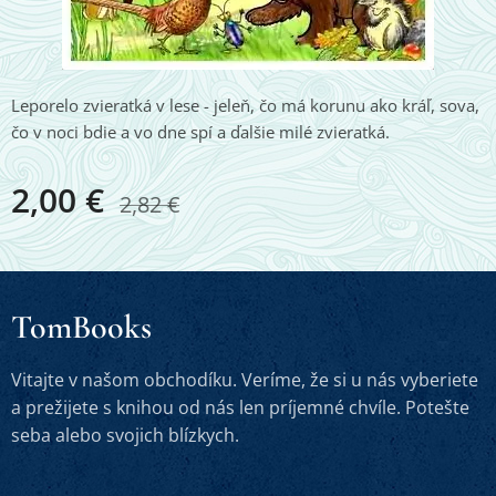
Leporelo zvieratká v lese - jeleň, čo má korunu ako kráľ, sova,
čo v noci bdie a vo dne spí a ďalšie milé zvieratká.
2,00
€
2,82
€
TomBooks
Vitajte v našom obchodíku. Veríme, že si u nás vyberiete
a prežijete s knihou od nás len príjemné chvíle. Potešte
seba alebo svojich blízkych.