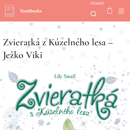
Hľadať
TomBooks
Zvieratká z Kúzelného lesa –
Ježko Viki