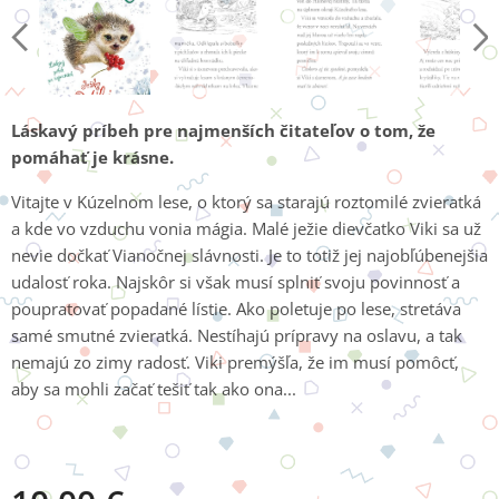
Láskavý príbeh pre najmenších čitateľov o tom, že
pomáhať je krásne.
Vitajte v Kúzelnom lese, o ktorý sa starajú roztomilé zvieratká
a kde vo vzduchu vonia mágia. Malé ježie dievčatko Viki sa už
nevie dočkať Vianočnej slávnosti. Je to totiž jej najobľúbenejšia
udalosť roka. Najskôr si však musí splniť svoju povinnosť a
poupratovať popadané lístie. Ako poletuje po lese, stretáva
samé smutné zvieratká. Nestíhajú prípravy na oslavu, a tak
nemajú zo zimy radosť. Viki premýšľa, že im musí pomôcť,
aby sa mohli začať tešiť tak ako ona...